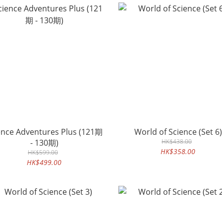
ence Adventures Plus (121期
World of Science (Set 6)
- 130期)
HK$438.00
HK$358.00
HK$599.00
HK$499.00