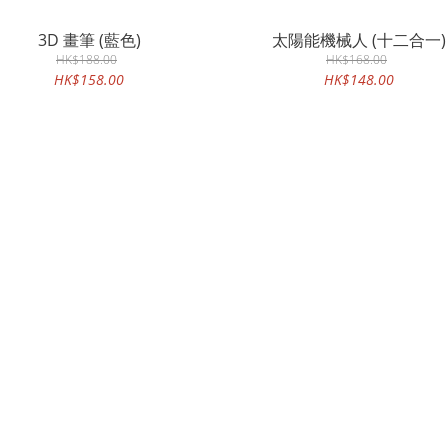
3D 畫筆 (藍色)
太陽能機械人 (十二合一)
HK$188.00
HK$168.00
HK$158.00
HK$148.00