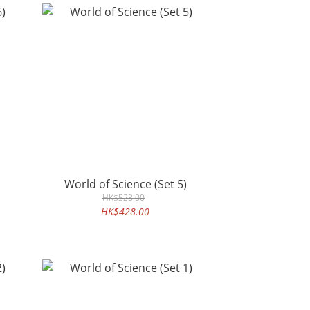
World of Science (Set 5)
HK$528.00
HK$428.00