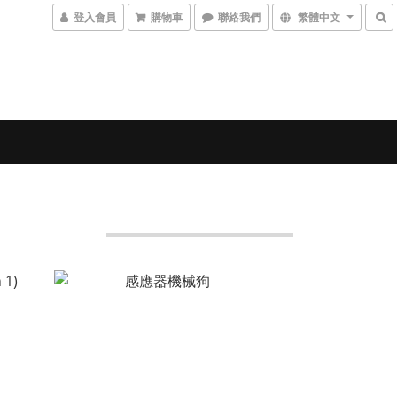
登入會員
購物車
聯絡我們
繁體中文