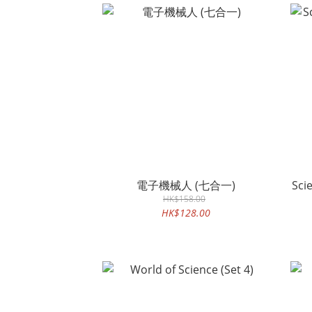
電子機械人 (七合一)
Sci
HK$158.00
HK$128.00