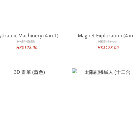
draulic Machinery (4 in 1)
Magnet Exploration (4 in 
HK$148.00
HK$148.00
HK$128.00
HK$128.00