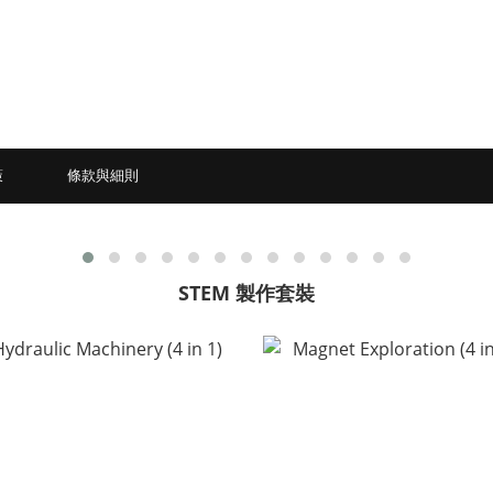
策
條款與細則
STEM 製作套裝