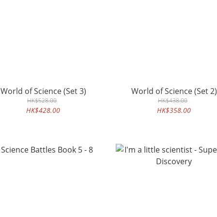
World of Science (Set 3)
World of Science (Set 2)
HK$528.00
HK$438.00
HK$428.00
HK$358.00