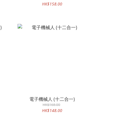
HK$158.00
電子機械人 (十二合一)
HK$168.00
HK$148.00