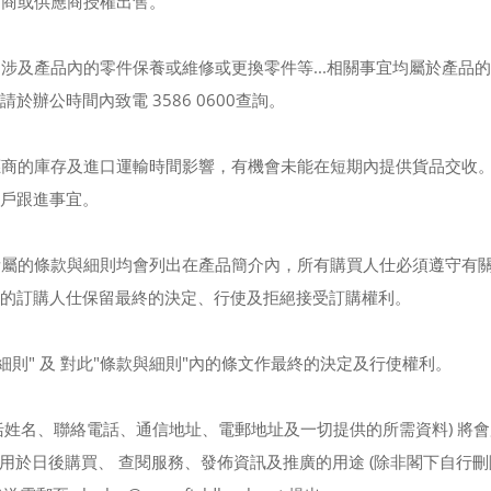
銷商或供應商授權出售。
如涉及產品內的零件保養或維修或更換零件等...相關事宜均屬於產品
公時間內致電 3586 0600查詢。
供應商的庫存及進口運輸時間影響，有機會未能在短期內提供貨品交收
戶跟進事宜。
，所屬的條款與細則均會列出在產品簡介內，所有購買人仕必須遵守有
的訂購人仕保留最終的決定、行使及拒絕接受訂購權利。
與細則" 及 對此"條款與細則"內的條文作最終的決定及行使權利。
(包括姓名、聯絡電話、通信地址、電郵地址及一切提供的所需資料) 將
於日後購買、 查閱服務、發佈資訊及推廣的用途 (除非閣下自行刪