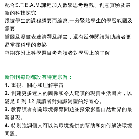
配合
S.T.E.A.M.
課程加入數學思考遊戲、創意實驗及最
新的科技探究
跟據學生的課程綱要而編寫
,
十分緊貼學生的學習範圍及
需要
插圖及漫畫表達清釋及詳盡，還有延伸閱讀幫助讀者更
易掌握科學的奧祕
每期亦附上科學題目考考讀者對學習上的了解
新期刊每期都設有特定宗旨：
1.
重視、關心和理解宇宙
2.
創建更多迷人的圖像和令人驚嘆的現實生活圖片，以
滿足
8
到
12
歲讀者對知識渴望的好奇心。
3.
教育讀者有關環境保育問題並探索影響自然世界的最
新發現。
4.
特別強調個人可以為環境提供的幫助和如何解決環境
問題。